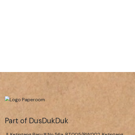
Part of DusDukDuk
Jl. Ketintang Baru III No.56a, RT.005/RW.002, Ketintang,